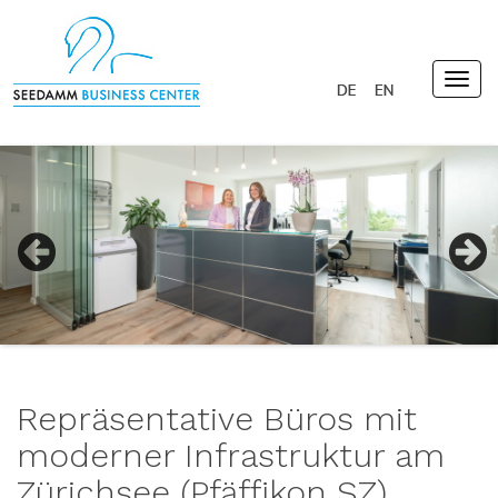
Togg
navig
Previous
Next
Repräsentative Büros mit
moderner Infrastruktur am
Zürichsee (Pfäffikon SZ)